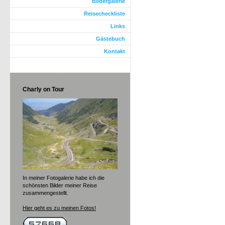
Bildergalerie
Reisecheckliste
Links
Gästebuch
Kontakt
Charly on Tour
In meiner Fotogalerie habe ich die
schönsten Bilder meiner Reise
zusammengestellt.
Hier geht es zu meinen Fotos!