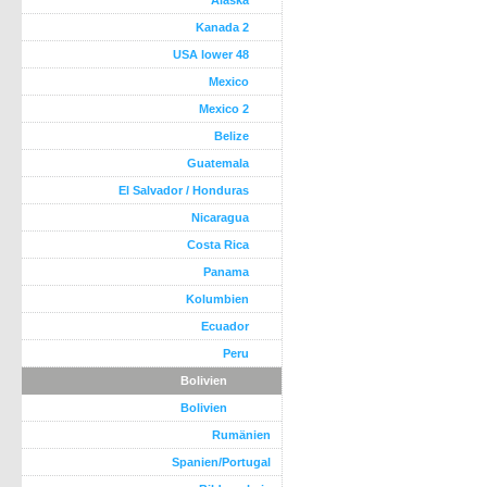
Alaska
Kanada 2
USA lower 48
Mexico
Mexico 2
Belize
Guatemala
El Salvador / Honduras
Nicaragua
Costa Rica
Panama
Kolumbien
Ecuador
Peru
Bolivien
Bolivien
Rumänien
Spanien/Portugal