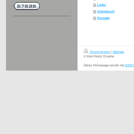
Links
Gästebuch
Kontakt
Druckversion
|
Sitemap
© Karl-Heinz Druehe
Diese Homepage wurde mit
IONOS