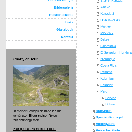
Spanien/Portugal
Start in Kanada
Alaska
Bildergalerie
Kanada 2
Reisecheckliste
USA lower 48
Links
Mexico
Gästebuch
Mexico 2
Kontakt
Belize
Guatemala
El Salvador / Hondur
Charly on Tour
Nicaragua
Costa Rica
Panama
Kolumbien
Ecuador
Peru
Bolivien
Bolivien
Rumänien
In meiner Fotogalerie habe ich die
schönsten Bilder meiner Reise
Spanien/Portugal
zusammengestellt.
Bildergalerie
Hier geht es zu meinen Fotos!
Reisecheckliste