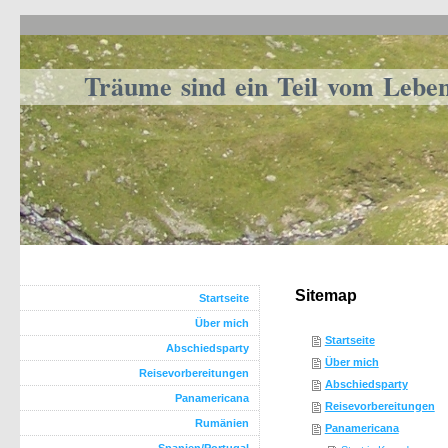
Träume sind ein Teil vom Lebe
Sitemap
Startseite
Über mich
Startseite
Abschiedsparty
Über mich
Reisevorbereitungen
Abschiedsparty
Panamericana
Reisevorbereitungen
Rumänien
Panamericana